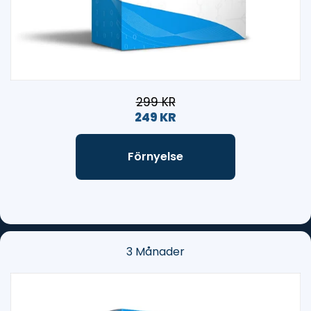
299 KR
249 KR
Förnyelse
3 Månader