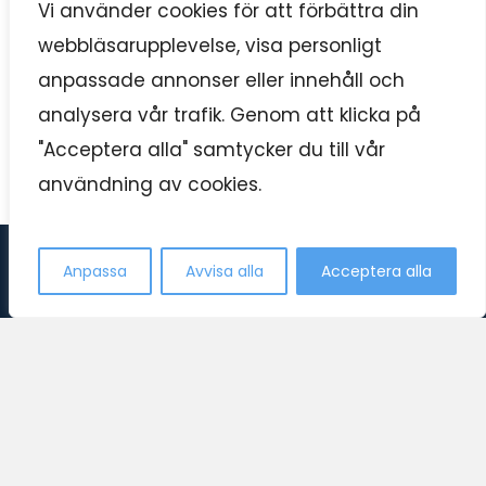
Vi använder cookies för att förbättra din
webbläsarupplevelse, visa personligt
anpassade annonser eller innehåll och
analysera vår trafik. Genom att klicka på
"Acceptera alla" samtycker du till vår
användning av cookies.
Kontakta oss
Anpassa
Avvisa alla
Acceptera alla
Swedish
Open c
Support tillgänglig: 10:00-22:00 Varje dag året runt.
se våra abonnemang
dmca