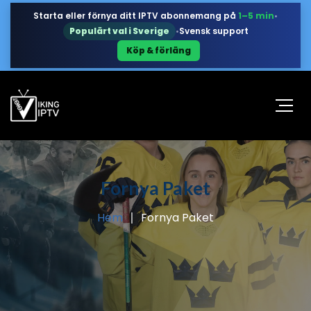
Starta eller förnya ditt IPTV abonnemang på
1–5 min
•
Populärt val i Sverige
•
Svensk support
Köp & förläng
Fornya Paket
Hem
Fornya Paket