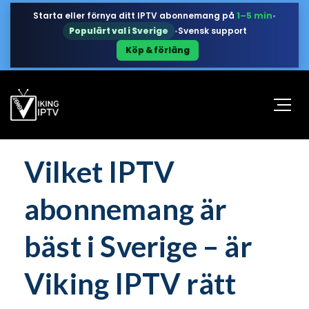
Starta eller förnya ditt IPTV abonnemang på
1–5 min
•
Populärt val i Sverige
•
Svensk support
Köp & förläng
Vilket IPTV
abonnemang är
bäst i Sverige – är
Viking IPTV rätt