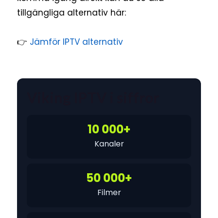
tillgängliga alternativ här:
👉
Jämför IPTV alternativ
Viking IPTV i siffror
10 000+
Kanaler
50 000+
Filmer