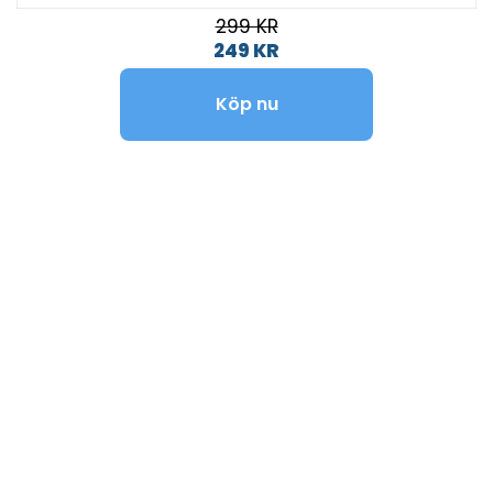
299 KR
249 KR
Köp nu