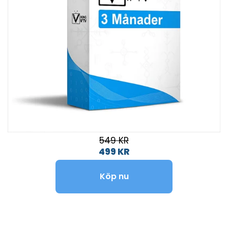
549 KR
499 KR
Köp nu