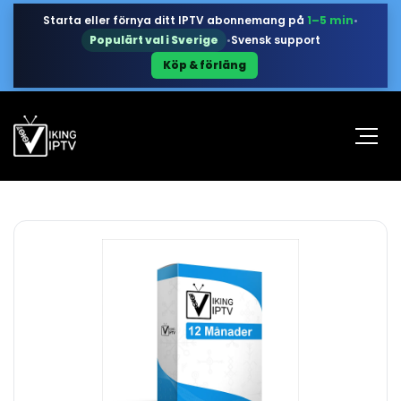
Starta eller förnya ditt IPTV abonnemang på
1–5 min
•
Populärt val i Sverige
•
Svensk support
Köp & förläng