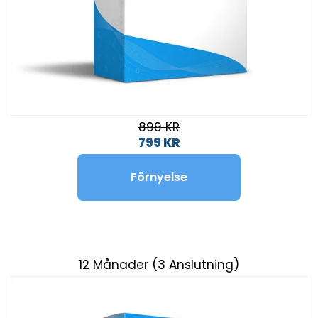
899 KR
799 KR
Förnyelse
12 Månader (3 Anslutning)