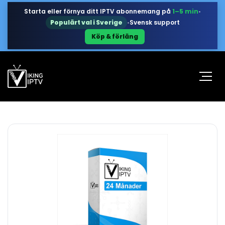
Starta eller förnya ditt IPTV abonnemang på
1–5 min
•
Populärt val i Sverige
•
Svensk support
Köp & förläng