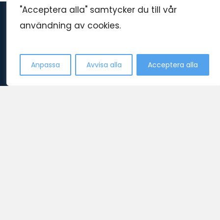
"Acceptera alla" samtycker du till vår
användning av cookies.
Kontakta oss
Anpassa
Avvisa alla
Acceptera alla
Swedish
Support tillgänglig: 10:00-22:00 Varje dag året runt.
Open 
se våra abonnemang
dmca
juridisk information
återbetalning och returpolicy
villkor och bestämmelser
integritets policy
cookies sekretesspolicy